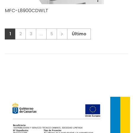
MFC-L8900CDWLT
1
2
3
...
5
Último