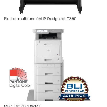
Plotter multifunciónHP DesignJet T850
MFC-L9570CDWMT