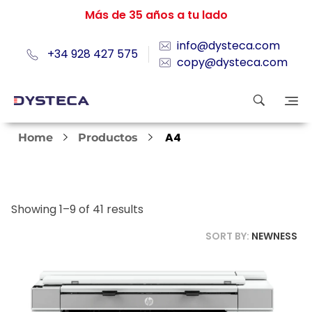
Más de 35 años a tu lado
info@dysteca.com
+34 928 427 575
copy@dysteca.com
A4
Home
Productos
Showing 1–9 of 41 results
SORT BY:
NEWNESS