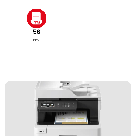
56
PPM