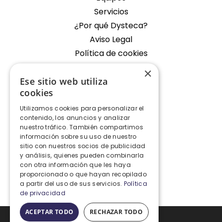
Servicios
¿Por qué Dysteca?
Aviso Legal
Política de cookies
×
Empresa
Ese sitio web utiliza
cookies
Oficina Fondos de Segura
Utilizamos cookies para personalizar el
Contacto
contenido, los anuncios y analizar
nuestro tráfico. También compartimos
Contacto
información sobre su uso de nuestro
sitio con nuestros socios de publicidad
y análisis, quienes pueden combinarla
+34 928 427 575
con otra información que les haya
proporcionado o que hayan recopilado
info@dysteca.com
a partir del uso de sus servicios.
Política
de privacidad
ACEPTAR TODO
RECHAZAR TODO