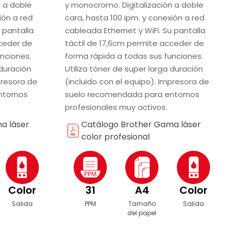
n a doble
y monocromo. Digitalización a doble
ión a red
cara, hasta 100 ipm. y conexión a red
 pantalla
cableada Ethernet y WiFi. Su pantalla
cceder de
táctil de 17,6cm permite acceder de
nciones.
forma rápida a todas sus funciones.
 duración
Utiliza tóner de super larga duración
presora de
(incluido con el equipo). Impresora de
ntornos
suelo recomendada para entornos
profesionales muy activos.
a láser
Catálogo Brother Gama láser
color profesional
Color
31
A4
Color
Salida
PPM
Tamaño
Salida
del papel