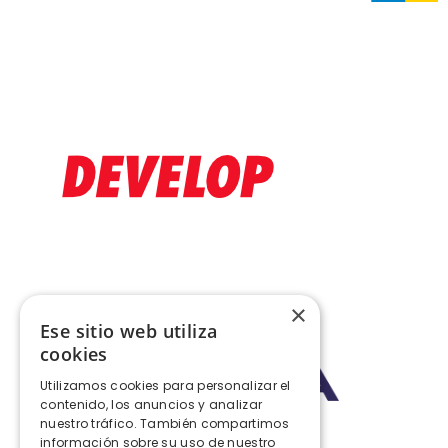
×
Ese sitio web utiliza
cookies
Utilizamos cookies para personalizar el
contenido, los anuncios y analizar
nuestro tráfico. También compartimos
Distribuidora y Servicio Técnico
información sobre su uso de nuestro