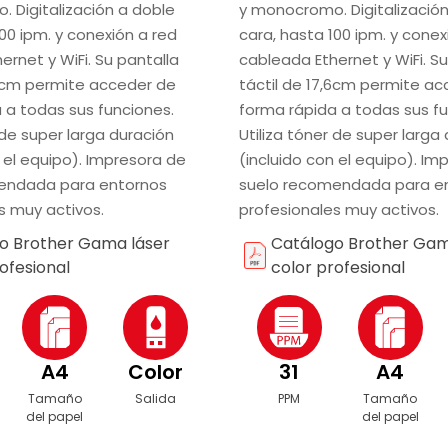
 Digitalización a doble
y monocromo. Digitalizació
00 ipm. y conexión a red
cara, hasta 100 ipm. y conex
ernet y WiFi. Su pantalla
cableada Ethernet y WiFi. Su
,6cm permite acceder de
táctil de 17,6cm permite a
 a todas sus funciones.
forma rápida a todas sus fu
 de super larga duración
Utiliza tóner de super larga
 el equipo). Impresora de
(incluido con el equipo). Im
endada para entornos
suelo recomendada para e
s muy activos.
profesionales muy activos.
o Brother Gama láser
Catálogo Brother Gam
ofesional
color profesional
A4
Color
31
A4
Tamaño
Salida
PPM
Tamaño
del papel
del papel