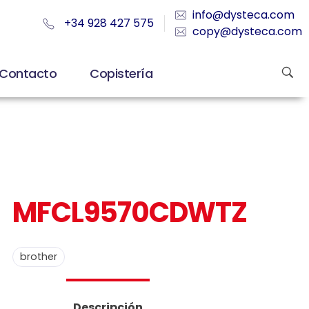
info@dysteca.com
+34 928 427 575
copy@dysteca.com
Contacto
Copistería
MFCL9570CDWTZ
brother
Descripción