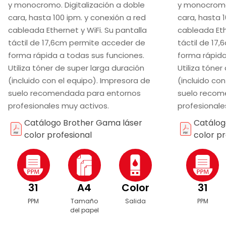
y monocromo. Digitalización a doble
y monocromo.
cara, hasta 100 ipm. y conexión a red
cara, hasta 1
cableada Ethernet y WiFi. Su pantalla
cableada Eth
táctil de 17,6cm permite acceder de
táctil de 17
forma rápida a todas sus funciones.
forma rápida
Utiliza tóner de super larga duración
Utiliza tóner
(incluido con el equipo). Impresora de
(incluido con
suelo recomendada para entornos
suelo recom
profesionales muy activos.
profesionale
Catálogo Brother Gama láser
Catálog
color profesional
color pr
31
A4
Color
31
PPM
Tamaño
Salida
PPM
del papel