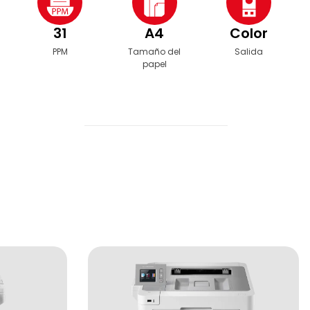
31
A4
Color
PPM
Tamaño del
Salida
papel