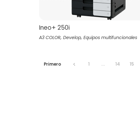
Ineo+ 250i
,
,
A3 COLOR
Develop
Equipos multifuncionales
Primero
1
...
14
15