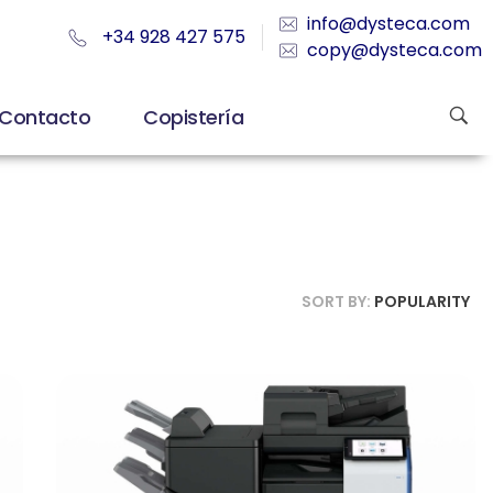
info@dysteca.com
+34 928 427 575
copy@dysteca.com
Contacto
Copistería
SORT BY:
POPULARITY