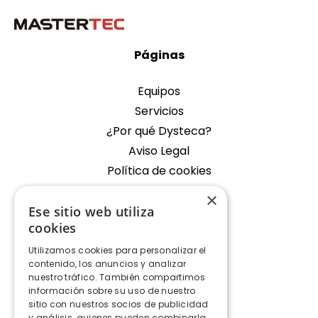
Páginas
Equipos
Servicios
¿Por qué Dysteca?
Aviso Legal
Política de cookies
×
Empresa
Ese sitio web utiliza
cookies
Oficina Fondos de Segura
Utilizamos cookies para personalizar el
Contacto
contenido, los anuncios y analizar
nuestro tráfico. También compartimos
Contacto
información sobre su uso de nuestro
sitio con nuestros socios de publicidad
y análisis, quienes pueden combinarla