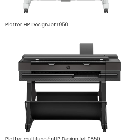
Plotter HP DesignJetT950
Plotter multifunciónHP DesignJet T850