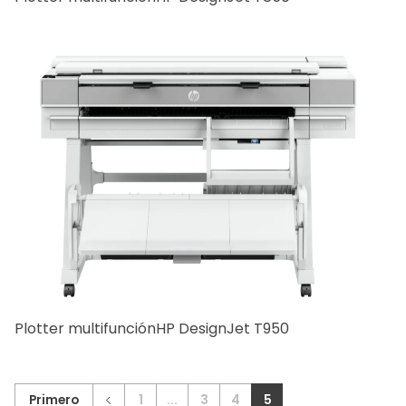
Plotter multifunciónHP DesignJet T950
Primero
1
...
3
4
5