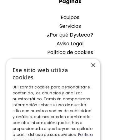
Páginas
Equipos
Servicios
¿Por qué Dysteca?
Aviso Legal
Política de cookies
×
Empresa
Ese sitio web utiliza
cookies
Oficina Fondos de Segura
Utilizamos cookies para personalizar el
Contacto
contenido, los anuncios y analizar
nuestro tráfico. También compartimos
Contacto
información sobre su uso de nuestro
sitio con nuestros socios de publicidad
y análisis, quienes pueden combinarla
+34 928 427 575
con otra información que les haya
proporcionado o que hayan recopilado
info@dysteca.com
a partir del uso de sus servicios.
Política