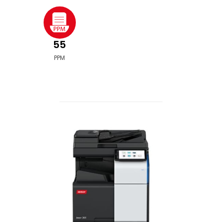
55
PPM