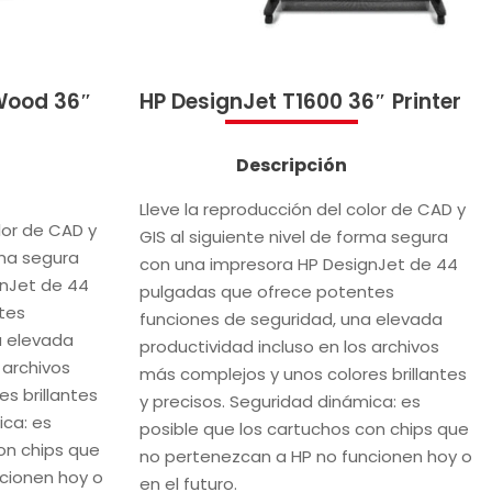
 Wood 36″
HP DesignJet T1600 36″ Printer
Descripción
Lleve la reproducción del color de CAD y
lor de CAD y
GIS al siguiente nivel de forma segura
rma segura
con una impresora HP DesignJet de 44
gnJet de 44
pulgadas que ofrece potentes
tes
funciones de seguridad, una elevada
a elevada
productividad incluso en los archivos
 archivos
más complejos y unos colores brillantes
s brillantes
y precisos. Seguridad dinámica: es
ica: es
posible que los cartuchos con chips que
on chips que
no pertenezcan a HP no funcionen hoy o
cionen hoy o
en el futuro.