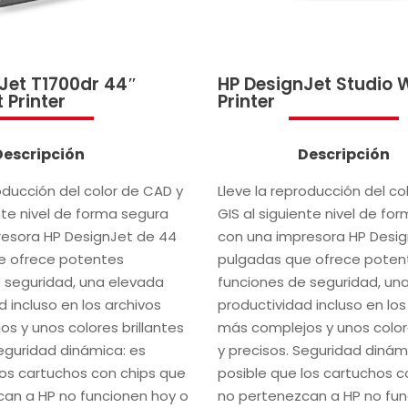
Jet T1700dr 44″
HP DesignJet Studio
 Printer
Printer
Descripción
Descripción
roducción del color de CAD y
Lleve la reproducción del co
nte nivel de forma segura
GIS al siguiente nivel de fo
resora HP DesignJet de 44
con una impresora HP Desi
e ofrece potentes
pulgadas que ofrece poten
 seguridad, una elevada
funciones de seguridad, un
 incluso en los archivos
productividad incluso en los
s y unos colores brillantes
más complejos y unos colore
Seguridad dinámica: es
y precisos. Seguridad dinám
los cartuchos con chips que
posible que los cartuchos c
an a HP no funcionen hoy o
no pertenezcan a HP no fun