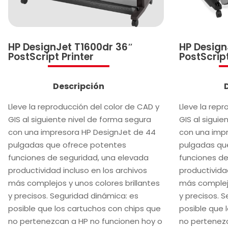
HP DesignJet T1600dr 36″
HP Design
PostScript Printer
PostScript
Descripción
Lleve la reproducción del color de CAD y
Lleve la rep
GIS al siguiente nivel de forma segura
GIS al siguie
con una impresora HP DesignJet de 44
con una imp
pulgadas que ofrece potentes
pulgadas qu
funciones de seguridad, una elevada
funciones de
productividad incluso en los archivos
productividad
más complejos y unos colores brillantes
más complejo
y precisos. Seguridad dinámica: es
y precisos. 
posible que los cartuchos con chips que
posible que 
no pertenezcan a HP no funcionen hoy o
no pertenezc