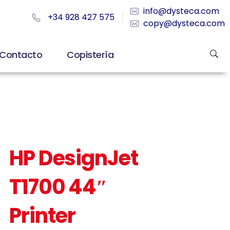
info@dysteca.com
+34 928 427 575
copy@dysteca.com
Contacto
Copistería
HP DesignJet
T1700 44″
Printer