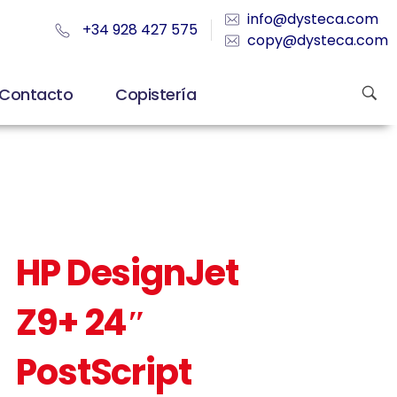
info@dysteca.com
+34 928 427 575
copy@dysteca.com
Contacto
Copistería
HP DesignJet
Z9+ 24″
PostScript