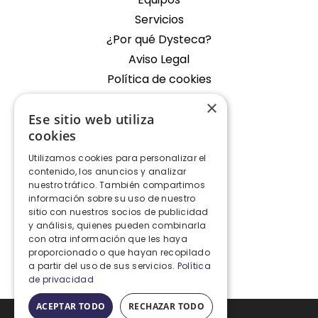
Servicios
¿Por qué Dysteca?
Aviso Legal
Política de cookies
×
Empresa
Ese sitio web utiliza
cookies
Oficina Fondos de Segura
Utilizamos cookies para personalizar el
Contacto
contenido, los anuncios y analizar
nuestro tráfico. También compartimos
Contacto
información sobre su uso de nuestro
sitio con nuestros socios de publicidad
y análisis, quienes pueden combinarla
+34 928 427 575
con otra información que les haya
proporcionado o que hayan recopilado
info@dysteca.com
a partir del uso de sus servicios.
Política
de privacidad
ACEPTAR TODO
RECHAZAR TODO