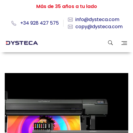
Más de 35 años a tu lado
info@dysteca.com
+34 928 427 575
copy@dysteca.com