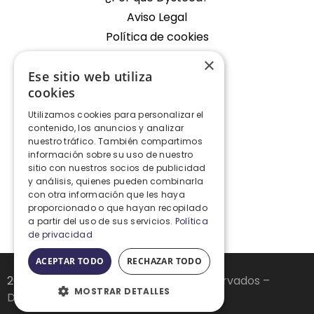
Aviso Legal
Política de cookies
×
Empresa
Ese sitio web utiliza
cookies
Oficina Fondos de Segura
Utilizamos cookies para personalizar el
Contacto
contenido, los anuncios y analizar
nuestro tráfico. También compartimos
Contacto
información sobre su uso de nuestro
sitio con nuestros socios de publicidad
y análisis, quienes pueden combinarla
+34 928 427 575
con otra información que les haya
proporcionado o que hayan recopilado
info@dysteca.com
a partir del uso de sus servicios.
Política
de privacidad
ACEPTAR TODO
RECHAZAR TODO
2026
Dysteca. Todos los derechos reservados –
MOSTRAR DETALLES
Desarrollado por
Dimension TEI