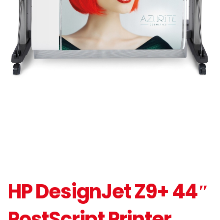
HP DesignJet Z9+ 44″
PostScript Printer