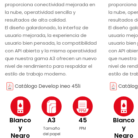
proporciona conectividad mejorada en
proporciona
la nube, operatividad sencilla y
la nube, oper
resultados de alta calidad.
resultados de
El diseño galardonado, la interfaz de
El diseño gal
usuario mejorada, la experiencia de
usuario mejo
usuario bien pensada, la compatibilidad
usuario bien
con API abierta y la misma operatividad
con API abie
que nuestra gama A3 ofrecen un nuevo
que nuestra
nivel de rendimiento para respaldar el
nivel de ren
estilo de trabajo moderno.
estilo de tr
Catálogo Develop ineo 451i
Catálog
Blanco
A3
45
Blanco
y
y
Tamaño
PPM
Negro
del papel
Negro