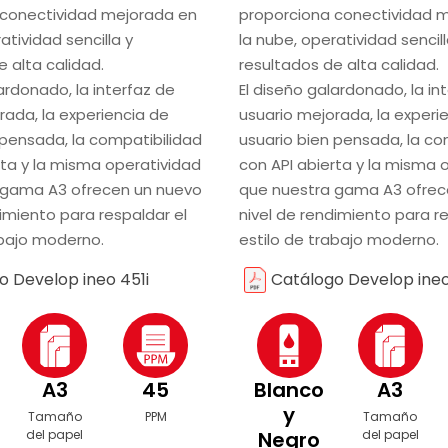
 conectividad mejorada en
proporciona conectividad 
atividad sencilla y
la nube, operatividad sencill
 alta calidad.
resultados de alta calidad.
ardonado, la interfaz de
El diseño galardonado, la in
rada, la experiencia de
usuario mejorada, la experi
 pensada, la compatibilidad
usuario bien pensada, la co
rta y la misma operatividad
con API abierta y la misma 
 gama A3 ofrecen un nuevo
que nuestra gama A3 ofrec
dimiento para respaldar el
nivel de rendimiento para re
abajo moderno.
estilo de trabajo moderno.
o Develop ineo 451i
Catálogo Develop ineo
A3
45
Blanco
A3
y
Tamaño
PPM
Tamaño
del papel
Negro
del papel