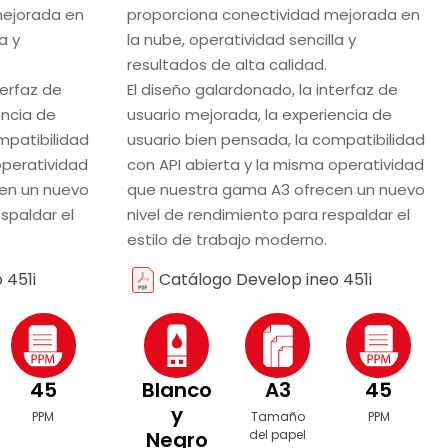
mejorada en
proporciona conectividad mejorada en
a y
la nube, operatividad sencilla y
resultados de alta calidad.
terfaz de
El diseño galardonado, la interfaz de
encia de
usuario mejorada, la experiencia de
mpatibilidad
usuario bien pensada, la compatibilidad
operatividad
con API abierta y la misma operatividad
en un nuevo
que nuestra gama A3 ofrecen un nuevo
spaldar el
nivel de rendimiento para respaldar el
estilo de trabajo moderno.
 451i
Catálogo Develop ineo 451i
45
Blanco
A3
45
y
PPM
Tamaño
PPM
Negro
del papel