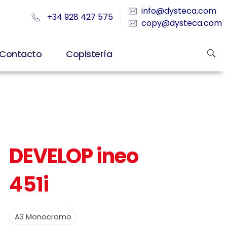
info@dysteca.com
+34 928 427 575
copy@dysteca.com
Contacto
Copistería
DEVELOP ineo
451i
A3 Monocromo