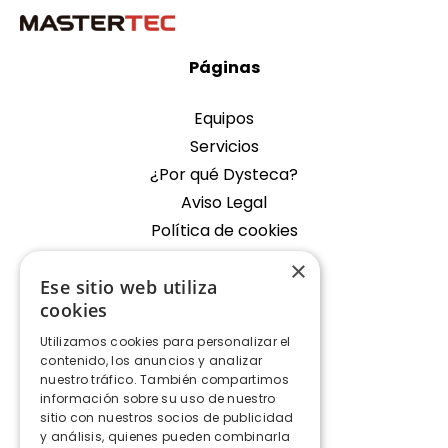
Páginas
Equipos
Servicios
¿Por qué Dysteca?
Aviso Legal
Política de cookies
×
Empresa
Ese sitio web utiliza
cookies
Oficina Fondos de Segura
Utilizamos cookies para personalizar el
Contacto
contenido, los anuncios y analizar
nuestro tráfico. También compartimos
Contacto
información sobre su uso de nuestro
sitio con nuestros socios de publicidad
y análisis, quienes pueden combinarla
+34 928 427 575