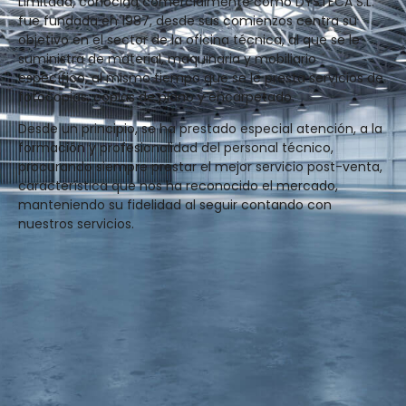
Limitada, conocida comercialmente como DYSTECA S.L.
fue fundada en 1987, desde sus comienzos centra su
objetivo en el sector de la oficina técnica, al que se le
suministra de material, maquinaria y mobiliario
específico, al mismo tiempo que se le presta servicios de
fotocopias, copias de plano y encarpetado.
Desde un principio, se ha prestado especial atención, a la
formación y profesionalidad del personal técnico,
procurando siempre prestar el mejor servicio post-venta,
característica que nos ha reconocido el mercado,
manteniendo su fidelidad al seguir contando con
nuestros servicios.