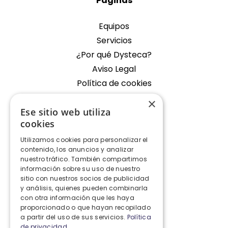
Páginas
Equipos
Servicios
¿Por qué Dysteca?
Aviso Legal
Política de cookies
×
Empresa
Ese sitio web utiliza
cookies
Oficina Fondos de Segura
Utilizamos cookies para personalizar el
Contacto
contenido, los anuncios y analizar
nuestro tráfico. También compartimos
Contacto
información sobre su uso de nuestro
sitio con nuestros socios de publicidad
y análisis, quienes pueden combinarla
+34 928 427 575
con otra información que les haya
proporcionado o que hayan recopilado
info@dysteca.com
a partir del uso de sus servicios.
Política
de privacidad