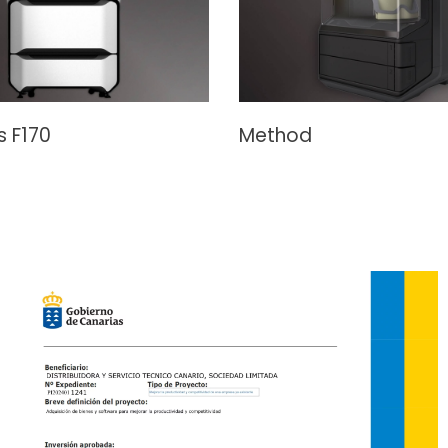
s F170
Method