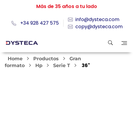
Más de 35 años a tu lado
info@dysteca.com
+34 928 427 575
copy@dysteca.com
Home
Productos
Gran
36"
formato
Hp
Serie T